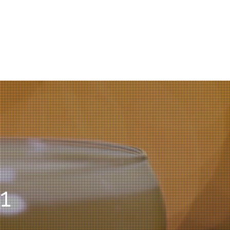
sons
Nature
Contact
1