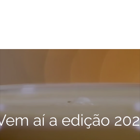
Origins
Certifications
Company
Four Sea
Vem aí a edição 202