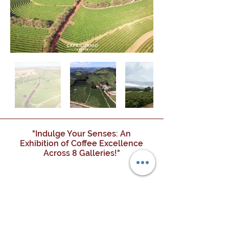
"Indulge Your Senses: An
Exhibition of Coffee Excellence
Across 8 Galleries!"
COLLECTIVE
EXCLUSIVE
TERROIR
R
E
A
S
U
R
ATELIER
STYLES
ESTATE
GAIA
T
E